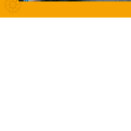
KONTAKT
+43 3339 23551
installation@wasser-heizung.at
Am Gewerbepark 11
8241 Dechantskirchen