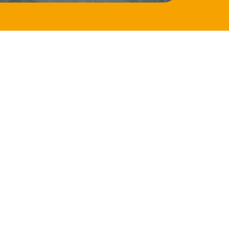
ÖFFNUNGSZEITEN
LI
Montag – Freitag
8:00 – 12:00 Uhr
13:00 – 17:00 Uhr
Es wird um telefonische Terminvereinbarung
gebeten,
da unser Büro nicht immer besetzt ist.