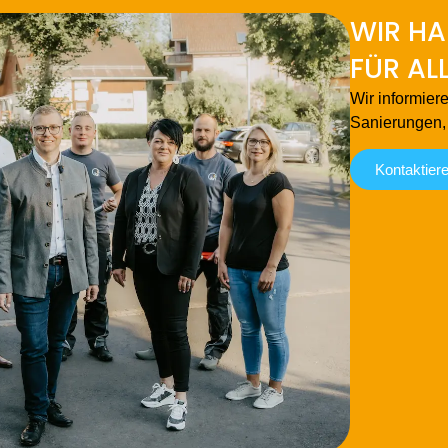
WIR HA
FÜR AL
Wir informier
Sanierungen,
Kontaktier